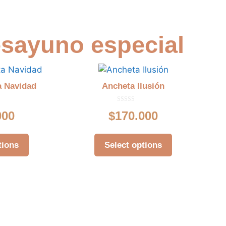
esayuno especial
a Navidad
Ancheta Ilusión
0
000
$
170.000
d
e
5
tions
Select options
e