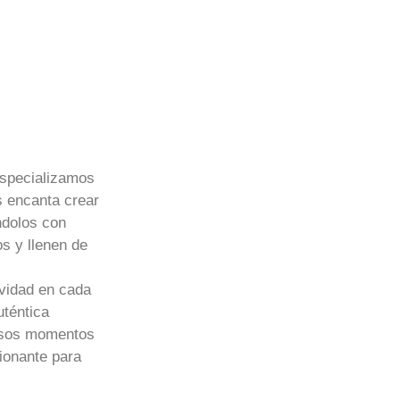
specializamos
s encanta crear
ndolos con
s y llenen de
ividad en cada
téntica
esos momentos
ionante para