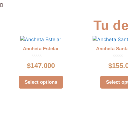
Tu d
Ancheta Estelar
Ancheta Sant
0
0
$
147.000
$
155.
d
d
e
e
5
5
Select options
Select op