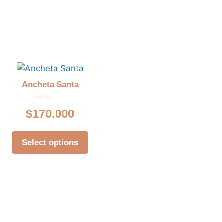
Ancheta Santa
0
$
170.000
d
e
5
Select options